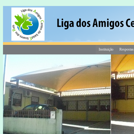
Instituição
Respostas
18 Mar às 16:20
Consigne 1% do seu IRS a custo 0€
Contribua para a construção do
Centro de Dia