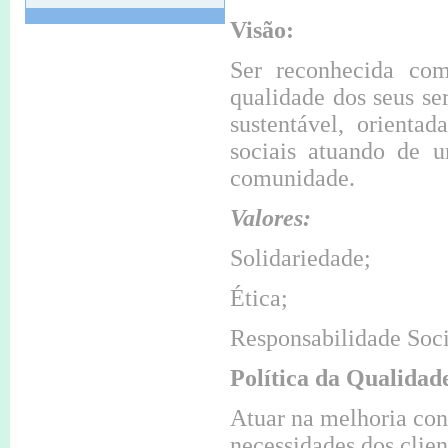
Convocatória
Visão:
12 Nov de 2024 às 11:33
Ser reconhecida como
ASSEMBLEIA GERAL ORDINÁRIA
qualidade dos seus se
Convocatória
sustentável, orientad
11 Apr de 2024 às 16:06
sociais atuando de 
O meu fado que vos canto
comunidade.
11 Maio às 21H30.
Valores:
11 Apr de 2024 às 16:04
Consigne 0,5 % do seu IRS
Solidariedade;
Contribua para a missão da
LACSSR
Ética;
Ajude custa 0,00€
Não deixe de contribuir
Responsabilidade Soci
12 May de 2023 às 11:26
Política da Qualidad
Mercado do Livro usado
Recolha de livros usados de 1 de
Atuar na melhoria con
maio a 20 de junho.
necessidades dos clie