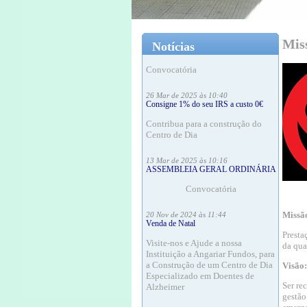
18 Mar às 16:12
ASSEMBLEIA GERAL ORDINÁRIA
Miss
Notícias
Convocatória
26 Mar de 2025 às 10:40
Consigne 1% do seu IRS a custo 0€
Contribua para a construção do
Centro de Dia
13 Mar de 2025 às 10:16
ASSEMBLEIA GERAL ORDINÁRIA
Convocatória
20 Nov de 2024 às 11:44
Venda de Natal
Missã
Visite-nos e Ajude a nossa
Presta
Instituição a Angariar Fundos, para
da qua
a Construção de um Centro de Dia
Especializado em Doentes de
Visão:
Alzheimer
Ser re
20 Nov de 2024 às 11:37
gestão
ASSEMBLEIA GERAL ORDINÁRIA