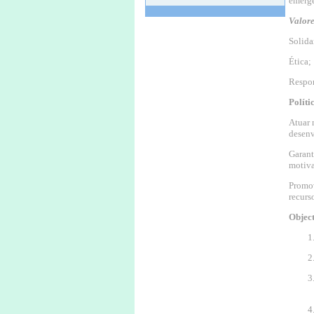
emerge
Convocatória
Valore
Solida
12 Nov de 2024 às 11:33
ASSEMBLEIA GERAL ORDINÁRIA
Ética;
Convocatória
Respon
11 Apr de 2024 às 16:06
Políti
O meu fado que vos canto
Atuar 
11 Maio às 21H30.
desenv
11 Apr de 2024 às 16:04
Garant
Consigne 0,5 % do seu IRS
motiva
Contribua para a missão da
Promov
LACSSR
recurs
Ajude custa 0,00€
Objec
Não deixe de contribuir
12 May de 2023 às 11:26
Mercado do Livro usado
Recolha de livros usados de 1 de
maio a 20 de junho.