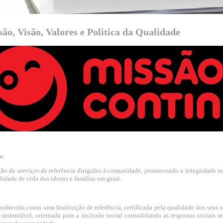
ão, Visão, Valores e Politica da Qualidade
o:
ção de serviços de referência dirigidos á comunidade, promovendo a integridade s
lidade de vida dos idosos e famílias em geral.
conhecida como uma Instituição de referência, certificada pela qualidade dos seus 
 sustentável, orientada para a inclusão social consolidando as respostas sociais