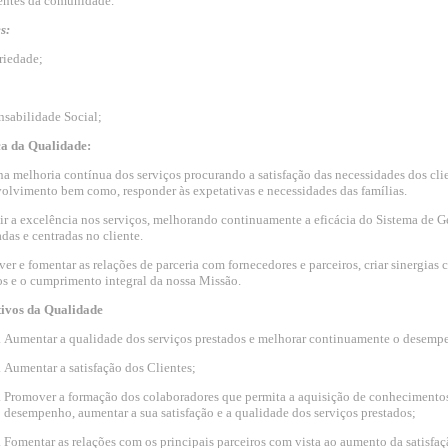
ntes da comunidade.
s:
riedade;
sabilidade Social;
ca da Qualidade:
na melhoria contínua dos serviços procurando a satisfação das necessidades dos cli
olvimento bem como, responder às expetativas e necessidades das famílias.
ir a excelência nos serviços, melhorando continuamente a eficácia do Sistema de G
das e centradas no cliente.
er e fomentar as relações de parceria com fornecedores e parceiros, criar sinergia
os e o cumprimento integral da nossa Missão.
tivos da Qualidade
Aumentar a qualidade dos serviços prestados e melhorar continuamente o desemp
Aumentar a satisfação dos Clientes;
Promover a formação dos colaboradores que permita a aquisição de conhecimentos
desempenho, aumentar a sua satisfação e a qualidade dos serviços prestados;
Fomentar as relações com os principais parceiros com vista ao aumento da satisfaçã