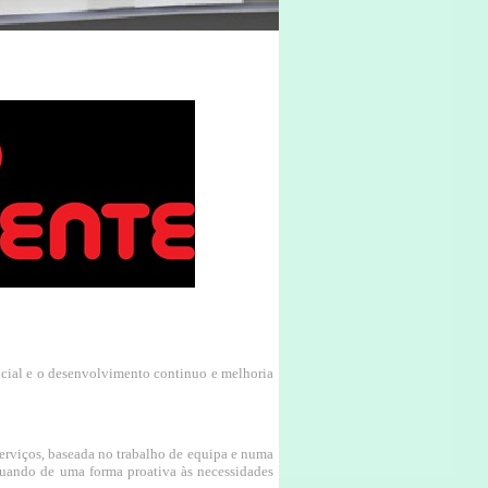
ocial e o desenvolvimento continuo e melhoria
serviços, baseada no trabalho de equipa e numa
 atuando de uma forma proativa às necessidades