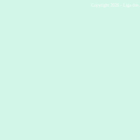
Mercado do Livro usado
Copyright 2026 - Liga dos 
Recolha de livros usados de 1 de
maio a 20 de junho.