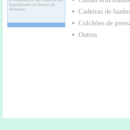
Alzheimer
Cadeiras de banho
20 Nov de 2024 às 11:37
ASSEMBLEIA GERAL ORDINÁRIA
Colchões de press
Convocatória
Outros
12 Nov de 2024 às 11:33
ASSEMBLEIA GERAL ORDINÁRIA
Convocatória
11 Apr de 2024 às 16:06
O meu fado que vos canto
11 Maio às 21H30.
11 Apr de 2024 às 16:04
Consigne 0,5 % do seu IRS
Contribua para a missão da
LACSSR
Ajude custa 0,00€
Não deixe de contribuir
12 May de 2023 às 11:26