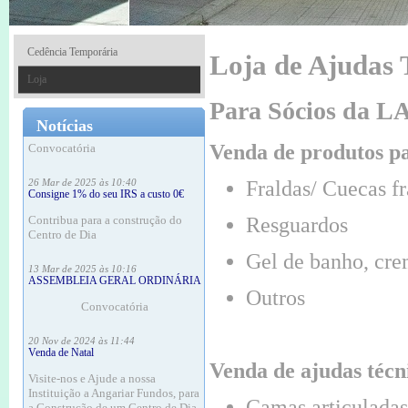
18 Mar às 16:20
Consigne 1% do seu IRS a custo 0€
Contribua para a construção do
Cedência Temporária
Loja de Ajudas 
Centro de Dia
Loja
18 Mar às 16:12
Para Sócios da 
ASSEMBLEIA GERAL ORDINÁRIA
Notícias
Convocatória
Venda de produtos pa
26 Mar de 2025 às 10:40
Consigne 1% do seu IRS a custo 0€
Fraldas/ Cuecas fr
Contribua para a construção do
Centro de Dia
Resguardos
13 Mar de 2025 às 10:16
Gel de banho, crem
ASSEMBLEIA GERAL ORDINÁRIA
Convocatória
Outros
20 Nov de 2024 às 11:44
Venda de Natal
Visite-nos e Ajude a nossa
Venda de ajudas técn
Instituição a Angariar Fundos, para
a Construção de um Centro de Dia
Camas articuladas
Especializado em Doentes de