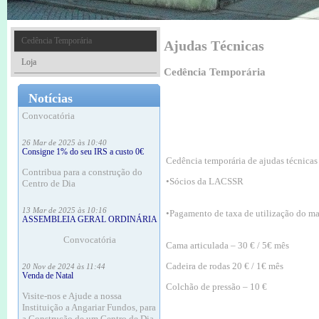
18 Mar às 16:20
Consigne 1% do seu IRS a custo 0€
Contribua para a construção do
Cedência Temporária
Ajudas Técnicas
Centro de Dia
Loja
Cedência Temporária
18 Mar às 16:12
ASSEMBLEIA GERAL ORDINÁRIA
Notícias
Convocatória
26 Mar de 2025 às 10:40
Consigne 1% do seu IRS a custo 0€
Contribua para a construção do
Cedência temporária de ajudas técnicas 
Centro de Dia
•Sócios da LACSSR
13 Mar de 2025 às 10:16
ASSEMBLEIA GERAL ORDINÁRIA
•Pagamento de taxa de utilização do mat
Convocatória
Cama articulada – 30 € / 5€ mês
20 Nov de 2024 às 11:44
Venda de Natal
Cadeira de rodas 20 € / 1€ mês
Visite-nos e Ajude a nossa
Colchão de pressão – 10 €
Instituição a Angariar Fundos, para
a Construção de um Centro de Dia
Especializado em Doentes de