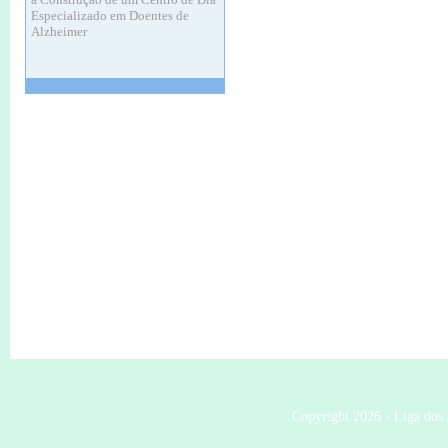
Alzheimer
20 Nov de 2024 às 11:37
ASSEMBLEIA GERAL ORDINÁRIA
Convocatória
12 Nov de 2024 às 11:33
ASSEMBLEIA GERAL ORDINÁRIA
Convocatória
11 Apr de 2024 às 16:06
O meu fado que vos canto
11 Maio às 21H30.
11 Apr de 2024 às 16:04
Consigne 0,5 % do seu IRS
Contribua para a missão da
LACSSR
Ajude custa 0,00€
Não deixe de contribuir
Copyright 2026 - Liga dos 
12 May de 2023 às 11:26