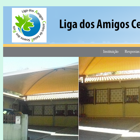
Instituição
Respostas
18 Mar às 16:20
Consigne 1% do seu IRS a custo 0€
Contribua para a construção do
Centro de Dia