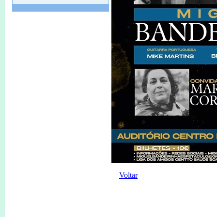
Convocatória
12 Nov de 2024 às 11:33
ASSEMBLEIA GERAL ORDINÁRIA
Convocatória
11 Apr de 2024 às 16:06
O meu fado que vos canto
11 Maio às 21H30.
11 Apr de 2024 às 16:04
Consigne 0,5 % do seu IRS
Contribua para a missão da
LACSSR
Ajude custa 0,00€
Não deixe de contribuir
Voltar
12 May de 2023 às 11:26
Mercado do Livro usado
Recolha de livros usados de 1 de
maio a 20 de junho.