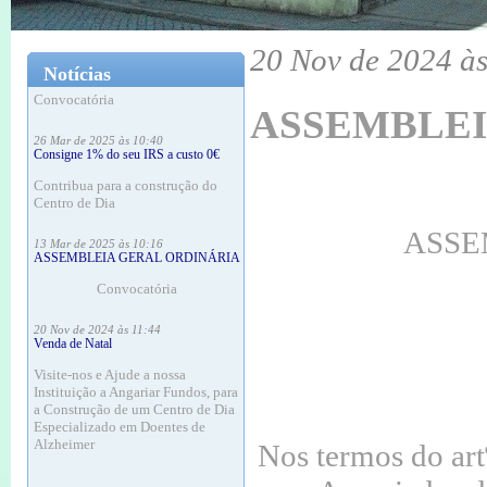
18 Mar às 16:12
ASSEMBLEIA GERAL ORDINÁRIA
20 Nov de 2024 às
Notícias
Convocatória
ASSEMBLEI
26 Mar de 2025 às 10:40
Consigne 1% do seu IRS a custo 0€
Contribua para a construção do
Centro de Dia
13 Mar de 2025 às 10:16
ASSE
ASSEMBLEIA GERAL ORDINÁRIA
Convocatória
20 Nov de 2024 às 11:44
Venda de Natal
Visite-nos e Ajude a nossa
Instituição a Angariar Fundos, para
a Construção de um Centro de Dia
Especializado em Doentes de
Alzheimer
Nos termos do artº
20 Nov de 2024 às 11:37
ASSEMBLEIA GERAL ORDINÁRIA