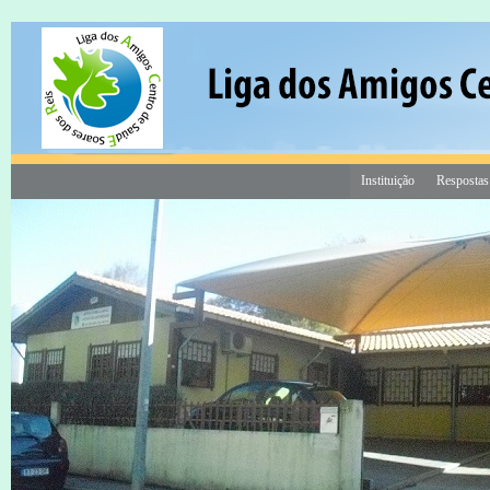
Instituição
Respostas
18 Mar às 16:20
Consigne 1% do seu IRS a custo 0€
Contribua para a construção do
Centro de Dia