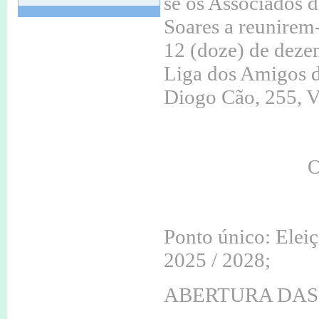
se os Associados 
Convocatória
Soares a reunirem
12 Nov de 2024 às 11:33
12 (doze) de deze
ASSEMBLEIA GERAL ORDINÁRIA
Liga dos Amigos d
Convocatória
Diogo Cão, 255, V
11 Apr de 2024 às 16:06
O meu fado que vos canto
11 Maio às 21H30.
11 Apr de 2024 às 16:04
Consigne 0,5 % do seu IRS
Contribua para a missão da
LACSSR
Ajude custa 0,00€
Ponto único: Eleiç
Não deixe de contribuir
2025 / 2028;
12 May de 2023 às 11:26
Mercado do Livro usado
ABERTURA DAS UR
Recolha de livros usados de 1 de
maio a 20 de junho.