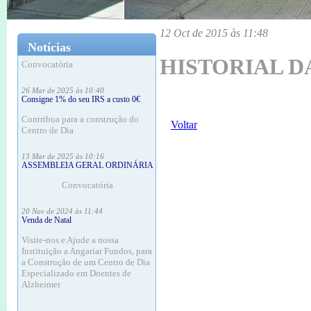
18 Mar às 16:12
ASSEMBLEIA GERAL ORDINÁRIA
12 Oct de 2015 às 11:48
Notícias
Convocatória
HISTORIAL D
26 Mar de 2025 às 10:40
Consigne 1% do seu IRS a custo 0€
Contribua para a construção do
Centro de Dia
Voltar
13 Mar de 2025 às 10:16
ASSEMBLEIA GERAL ORDINÁRIA
Convocatória
20 Nov de 2024 às 11:44
Venda de Natal
Visite-nos e Ajude a nossa
Instituição a Angariar Fundos, para
a Construção de um Centro de Dia
Especializado em Doentes de
Alzheimer
20 Nov de 2024 às 11:37
ASSEMBLEIA GERAL ORDINÁRIA