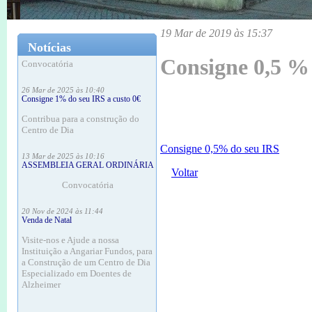
18 Mar às 16:12
ASSEMBLEIA GERAL ORDINÁRIA
19 Mar de 2019 às 15:37
Notícias
Convocatória
Consigne 0,5 %
26 Mar de 2025 às 10:40
Consigne 1% do seu IRS a custo 0€
Contribua para a construção do
Centro de Dia
13 Mar de 2025 às 10:16
Consigne 0,5% do seu IRS
ASSEMBLEIA GERAL ORDINÁRIA
Voltar
Convocatória
20 Nov de 2024 às 11:44
Venda de Natal
Visite-nos e Ajude a nossa
Instituição a Angariar Fundos, para
a Construção de um Centro de Dia
Especializado em Doentes de
Alzheimer
20 Nov de 2024 às 11:37
ASSEMBLEIA GERAL ORDINÁRIA