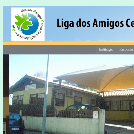
Instituição
Respostas
18 Mar às 16:20
Consigne 1% do seu IRS a custo 0€
Contribua para a construção do
Centro de Dia